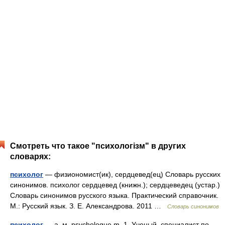
Смотреть что такое "психологізм" в других
словарях:
психолог
— физиономист(ик), сердцевед(ец) Словарь русских
синонимов. психолог сердцевед (книжн.); сердцеведец (устар.)
Словарь синонимов русского языка. Практический справочник.
М.: Русский язык. З. Е. Александрова. 2011 …
Словарь синонимов
психолог
— а, м. psychologue m. 1. Ученый, специалист по