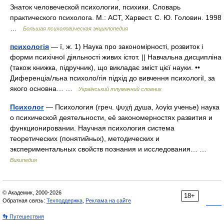
Знаток человеческой психологии, психики. Словарь
практического психолога. М.: АСТ, Харвест. С. Ю. Головин. 1998
…
Большая психологическая энциклопедия
психологія
— ї, ж. 1) Наука про закономірності, розвиток і
форми психічної діяльності живих істот. || Навчальна дисципліна
(також книжка, підручник), що викладає зміст цієї науки. ••
Диференціа/льна психоло/гія підхід до вивчення психології, за
якого основна… …
Український тлумачний словник
Психолог
— Психология (греч. ψυχή душа, λογία ученье) наука
о психической деятельности, её закономерностях развития и
функционировании. Научная психология система
теоретических (понятийных), методических и
экспериментальных свойств познания и исследования… …
Википедия
© Академик, 2000-2026
18+
Обратная связь:
Техподдержка
,
Реклама на сайте
👣 Путешествия